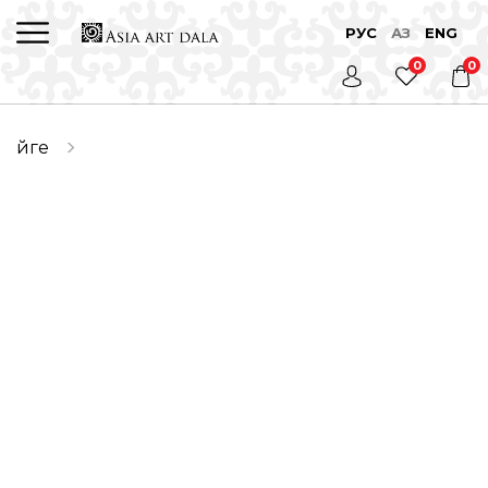
РУС
ҚАЗ
ENG
0
0
Үйге